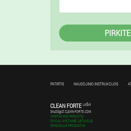
PIRKITE
PATIRTIS
NAUDOJIMO INSTRUKCIJOS
A
CLEAN FORTE
LAŠAI
SALES@LT.CLEAN-FORTE.COM
VAISTAS NUO PARAZITŲ
OFICIALI SVETAINĖ LIETUVOJE
ORIGINALUS PRODUKTAS