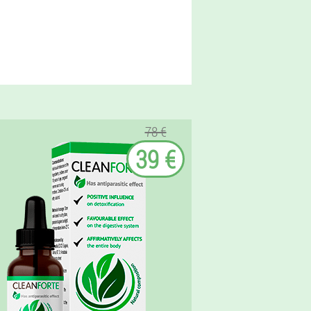
78 €
39 €