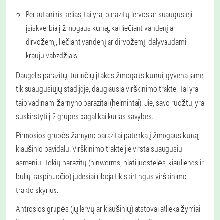
Perkutaninis kelias, tai yra, parazitų lervos ar suaugusieji
įsiskverbia į žmogaus kūną, kai liečiant vandenį ar
dirvožemį, liečiant vandenį ar dirvožemį, dalyvaudami
krauju vabzdžiais.
Daugelis parazitų, turinčių įtakos žmogaus kūnui, gyvena jame
tik suaugusiųjų stadijoje, daugiausia virškinimo trakte. Tai yra
taip vadinami žarnyno parazitai (helmintai). Jie, savo ruožtu, yra
suskirstyti į 2 grupes pagal kai kurias savybes.
Pirmosios grupės žarnyno parazitai patenka į žmogaus kūną
kiaušinio pavidalu. Virškinimo trakte jie virsta suaugusiu
asmeniu. Tokių parazitų (pinworms, plati juostelės, kiaulienos ir
bulių kaspinuočio) judesiai riboja tik skirtingus virškinimo
trakto skyrius.
Antrosios grupės (jų lervų ar kiaušinių) atstovai atlieka žymiai