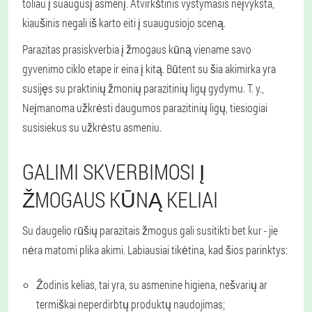
toliau į suaugusį asmenį. Atvirkštinis vystymasis neįvyksta,
kiaušinis negali iš karto eiti į suaugusiojo sceną.
Parazitas prasiskverbia į žmogaus kūną viename savo
gyvenimo ciklo etape ir eina į kitą. Būtent su šia akimirka yra
susijęs su praktinių žmonių parazitinių ligų gydymu. T. y.,
Neįmanoma užkrėsti daugumos parazitinių ligų, tiesiogiai
susisiekus su užkrėstu asmeniu.
GALIMI SKVERBIMOSI Į
ŽMOGAUS KŪNĄ KELIAI
Su daugelio rūšių parazitais žmogus gali susitikti bet kur - jie
nėra matomi plika akimi. Labiausiai tikėtina, kad šios parinktys:
Žodinis kelias, tai yra, su asmenine higiena, nešvarių ar
termiškai neperdirbtų produktų naudojimas;