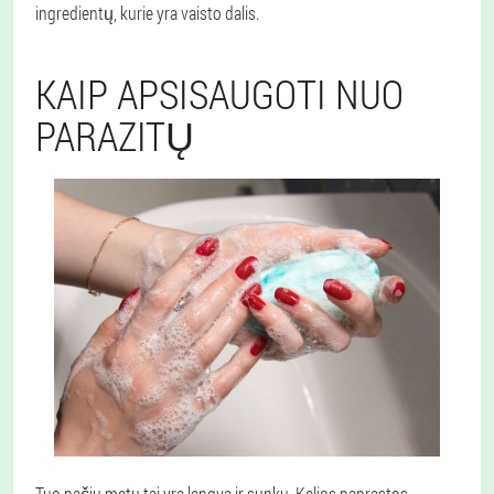
ingredientų, kurie yra vaisto dalis.
KAIP APSISAUGOTI NUO
PARAZITŲ
Tuo pačiu metu tai yra lengva ir sunku. Kelios paprastos