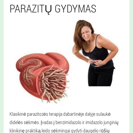
PARAZITŲ GYDYMAS
Klasikinė parazitozės terapija dabartinėje dalyje sulaukė
didelės sėkmės. Įvadas į benzimidazolo ir imidazolo junginių
klinikinę praktiką leido sėkmingai gydyti daugelio rūšių