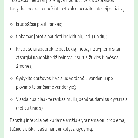
taisyklės padės sumažinti bet kokio parazito infekcijos riziką:
kruopščiai plauti rankas;
tinkamas įprotis naudoti individualų indų rinkinį;
Kruopščiai apdorokite bet kokią mėsą ir žuvį termiškai,
atsargiai naudokite džiovintas ir sūrus žuvies ir mėsos
žmones;
Gydykite daržoves ir vaisius verdančiu vandeniu (po
plovimo tekančiame vandenyje);
Visada nusiplaukite rankas muilu, bendraudami su gyvūnais
(net buitiniais).
Parazitų infekcija bet kuriame amžiuje yra nemaloni problema,
tačiau visiškai pašalinant ankstyvą gydymą.