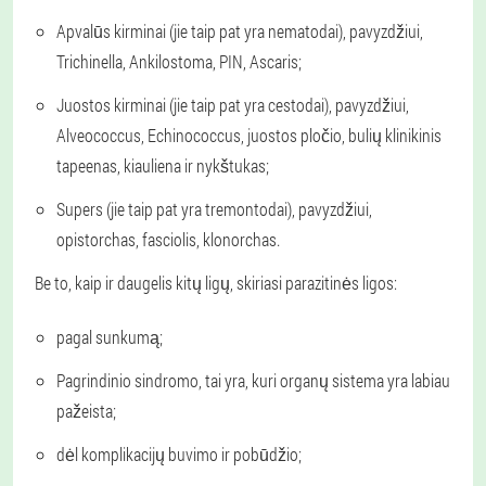
Apvalūs kirminai (jie taip pat yra nematodai), pavyzdžiui,
Trichinella, Ankilostoma, PIN, Ascaris;
Juostos kirminai (jie taip pat yra cestodai), pavyzdžiui,
Alveococcus, Echinococcus, juostos pločio, bulių klinikinis
tapeenas, kiauliena ir nykštukas;
Supers (jie taip pat yra tremontodai), pavyzdžiui,
opistorchas, fasciolis, klonorchas.
Be to, kaip ir daugelis kitų ligų, skiriasi parazitinės ligos:
pagal sunkumą;
Pagrindinio sindromo, tai yra, kuri organų sistema yra labiau
pažeista;
dėl komplikacijų buvimo ir pobūdžio;