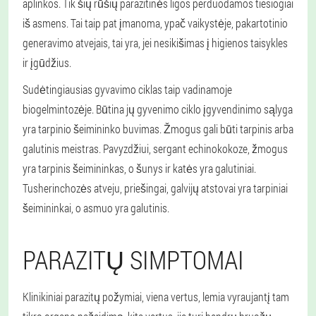
aplinkos. Tik šių rūšių parazitinės ligos perduodamos tiesiogiai
iš asmens. Tai taip pat įmanoma, ypač vaikystėje, pakartotinio
generavimo atvejais, tai yra, jei nesikišimas į higienos taisykles
ir įgūdžius.
Sudėtingiausias gyvavimo ciklas taip vadinamoje
biogelmintozėje. Būtina jų gyvenimo ciklo įgyvendinimo sąlyga
yra tarpinio šeimininko buvimas. Žmogus gali būti tarpinis arba
galutinis meistras. Pavyzdžiui, sergant echinokokoze, žmogus
yra tarpinis šeimininkas, o šunys ir katės yra galutiniai.
Tusherinchozės atveju, priešingai, galvijų atstovai yra tarpiniai
šeimininkai, o asmuo yra galutinis.
PARAZITŲ SIMPTOMAI
Klinikiniai parazitų požymiai, viena vertus, lemia vyraujantį tam