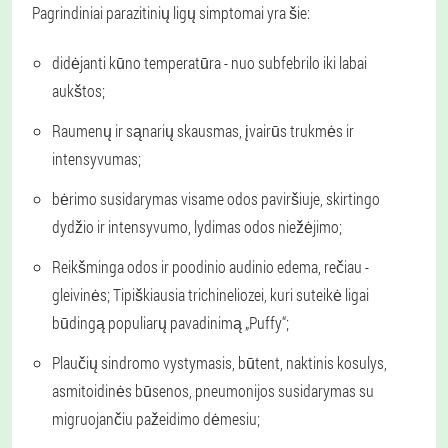
Pagrindiniai parazitinių ligų simptomai yra šie:
didėjanti kūno temperatūra - nuo subfebrilo iki labai
aukštos;
Raumenų ir sąnarių skausmas, įvairūs trukmės ir
intensyvumas;
bėrimo susidarymas visame odos paviršiuje, skirtingo
dydžio ir intensyvumo, lydimas odos niežėjimo;
Reikšminga odos ir poodinio audinio edema, rečiau -
gleivinės; Tipiškiausia trichineliozei, kuri suteikė ligai
būdingą populiarų pavadinimą „Puffy“;
Plaučių sindromo vystymasis, būtent, naktinis kosulys,
asmitoidinės būsenos, pneumonijos susidarymas su
migruojančiu pažeidimo dėmesiu;