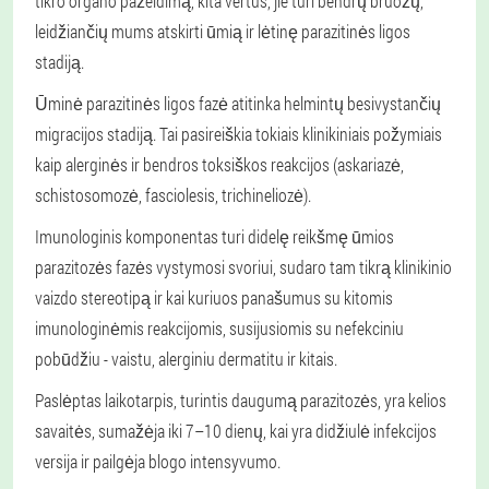
tikro organo pažeidimą, kita vertus, jie turi bendrų bruožų,
leidžiančių mums atskirti ūmią ir lėtinę parazitinės ligos
stadiją.
Ūminė parazitinės ligos fazė atitinka helmintų besivystančių
migracijos stadiją. Tai pasireiškia tokiais klinikiniais požymiais
kaip alerginės ir bendros toksiškos reakcijos (askariazė,
schistosomozė, fasciolesis, trichineliozė).
Imunologinis komponentas turi didelę reikšmę ūmios
parazitozės fazės vystymosi svoriui, sudaro tam tikrą klinikinio
vaizdo stereotipą ir kai kuriuos panašumus su kitomis
imunologinėmis reakcijomis, susijusiomis su nefekciniu
pobūdžiu - vaistu, alerginiu dermatitu ir kitais.
Paslėptas laikotarpis, turintis daugumą parazitozės, yra kelios
savaitės, sumažėja iki 7–10 dienų, kai yra didžiulė infekcijos
versija ir pailgėja blogo intensyvumo.