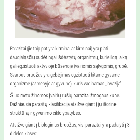
Parazitai (jie taip pat yra kirminai ar kirminai) yra plati
daugialąsčių sudėtingai išdėstytų organizmų, kurie ilgą laiką
gali egzistuoti aktyvioje būsenoje įvairiomis sąlygomis, grupė.
Svarbus bruožas yra gebėjimas egzistuoti kitame gyvame
organizme (asmenyje ar gyvūne), kuris vadinamas „invazija“.
Šiuo metu žinomos įvairių rūšių parazitai žmogaus kūne.
Dažniausia parazitų klasifikacija atsižvelgiant į jų išorinę
struktūrą ir gyvenimo ciklo ypatybes.
Atsižvelgiant į biologinius bruožus, visi parazitai yra padalyti į 3
dideles klases: