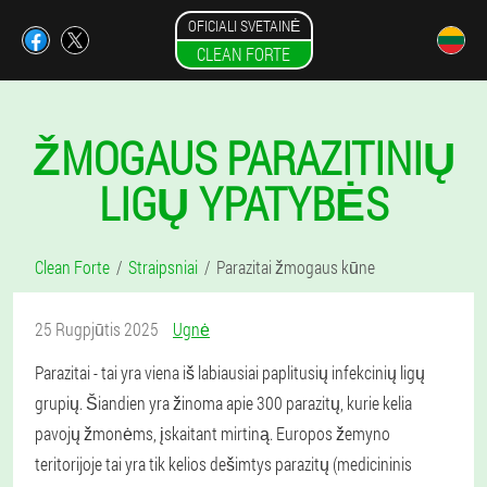
OFICIALI SVETAINĖ
CLEAN FORTE
ŽMOGAUS PARAZITINIŲ
LIGŲ YPATYBĖS
Clean Forte
Straipsniai
Parazitai žmogaus kūne
25 Rugpjūtis 2025
Ugnė
Parazitai - tai yra viena iš labiausiai paplitusių infekcinių ligų
grupių. Šiandien yra žinoma apie 300 parazitų, kurie kelia
pavojų žmonėms, įskaitant mirtiną. Europos žemyno
teritorijoje tai yra tik kelios dešimtys parazitų (medicininis