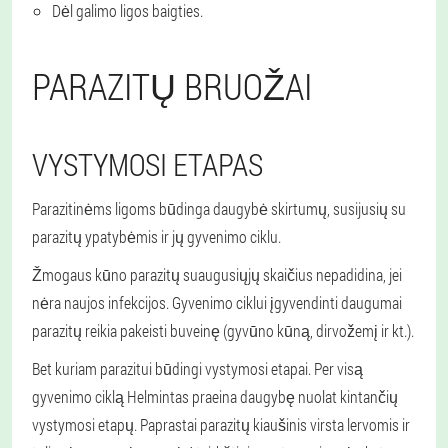
Dėl galimo ligos baigties.
PARAZITŲ BRUOŽAI
VYSTYMOSI ETAPAS
Parazitinėms ligoms būdinga daugybė skirtumų, susijusių su
parazitų ypatybėmis ir jų gyvenimo ciklu.
Žmogaus kūno parazitų suaugusiųjų skaičius nepadidina, jei
nėra naujos infekcijos. Gyvenimo ciklui įgyvendinti daugumai
parazitų reikia pakeisti buveinę (gyvūno kūną, dirvožemį ir kt.).
Bet kuriam parazitui būdingi vystymosi etapai. Per visą
gyvenimo ciklą Helmintas praeina daugybę nuolat kintančių
vystymosi etapų. Paprastai parazitų kiaušinis virsta lervomis ir