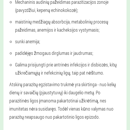
Mechaninis audinių pažeidimas parazitizacijos zonoje
(pavyzdžiui, kepenų echinokokozė);
maistinių medžiagų absorbcija, metabolinių procesų
pažeidimas, anemijos ir kacheksijos vystymasis;
sunki anemija;
padidėjęs žmogaus dirglumas ir jaudrumas;
Galima prisijungti prie antrinės infekcijos ir disbiozės, kitų
užkrečiamųjų ir nefekcinių ligų, taip pat nėštumo.
Atskirų parazitų egzistavimo trukmė yra skirtinga - nuo kelių
dienų ir savaičių (pjaustytuvų) iki daugelio metų. Po
parazitinės ligos įmanoma pakartotinai užkrėtimą, nes
imunitetas nėra susidaręs. Todėl vienas kūno valymas nuo
parazitų neapsaugo nuo pakartotinio ligos epizodo.