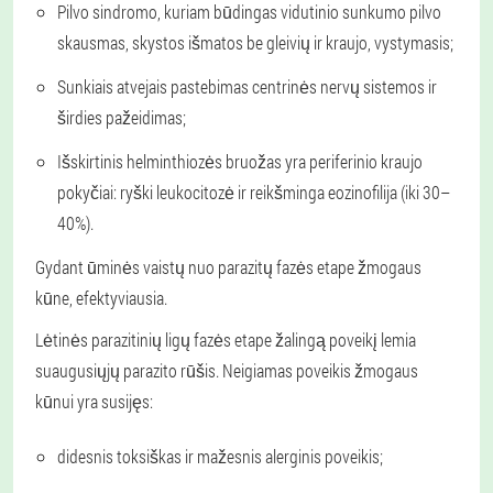
Pilvo sindromo, kuriam būdingas vidutinio sunkumo pilvo
skausmas, skystos išmatos be gleivių ir kraujo, vystymasis;
Sunkiais atvejais pastebimas centrinės nervų sistemos ir
širdies pažeidimas;
Išskirtinis helminthiozės bruožas yra periferinio kraujo
pokyčiai: ryški leukocitozė ir reikšminga eozinofilija (iki 30–
40%).
Gydant ūminės vaistų nuo parazitų fazės etape žmogaus
kūne, efektyviausia.
Lėtinės parazitinių ligų fazės etape žalingą poveikį lemia
suaugusiųjų parazito rūšis. Neigiamas poveikis žmogaus
kūnui yra susijęs:
didesnis toksiškas ir mažesnis alerginis poveikis;