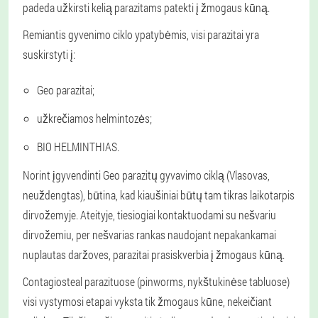
padeda užkirsti kelią parazitams patekti į žmogaus kūną.
Remiantis gyvenimo ciklo ypatybėmis, visi parazitai yra
suskirstyti į:
Geo parazitai;
užkrečiamos helmintozės;
BIO HELMINTHIAS.
Norint įgyvendinti Geo parazitų gyvavimo ciklą (Vlasovas,
neuždengtas), būtina, kad kiaušiniai būtų tam tikras laikotarpis
dirvožemyje. Ateityje, tiesiogiai kontaktuodami su nešvariu
dirvožemiu, per nešvarias rankas naudojant nepakankamai
nuplautas daržoves, parazitai prasiskverbia į žmogaus kūną.
Contagiosteal parazituose (pinworms, nykštukinėse tabluose)
visi vystymosi etapai vyksta tik žmogaus kūne, nekeičiant