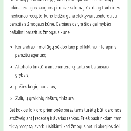
tokios terapijos saugumą ir universalumą. Yra daug tradicinės
medicinos recepto, kuris leidžia gana efektyviai susidoroti su
parazitais žmogaus kūne. Garsiausios yra šios galimybės
pašalinti parazitus žmogaus kūne:
Koriandras ir moliūgų sėklos kaip profilaktinis ir terapinis
parazitų agentas;
Alkoholio tinktūra ant chanterelių kartu su baltaisiais
grybais;
pušies kūgių nuoviras;
Žaliųjų graikinių riešutų tinktūra.
Bet kokios folkloro priemonės parazitams turėtų būti daromos
atsižvelgiant į receptą ir švarias rankas. Prieš pasirinkdami tam
tikrą receptą, svarbu įsitikinti, kad žmogus neturi alergijos dėl