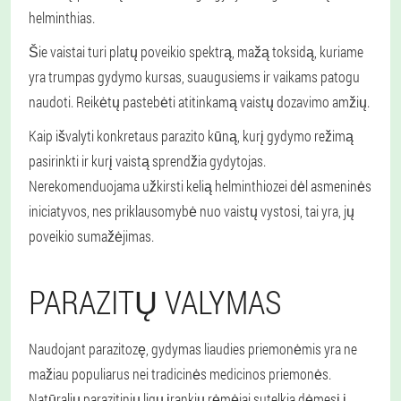
helminthias.
Šie vaistai turi platų poveikio spektrą, mažą toksidą, kuriame
yra trumpas gydymo kursas, suaugusiems ir vaikams patogu
naudoti. Reikėtų pastebėti atitinkamą vaistų dozavimo amžių.
Kaip išvalyti konkretaus parazito kūną, kurį gydymo režimą
pasirinkti ir kurį vaistą sprendžia gydytojas.
Nerekomenduojama užkirsti kelią helminthiozei dėl asmeninės
iniciatyvos, nes priklausomybė nuo vaistų vystosi, tai yra, jų
poveikio sumažėjimas.
PARAZITŲ VALYMAS
Naudojant parazitozę, gydymas liaudies priemonėmis yra ne
mažiau populiarus nei tradicinės medicinos priemonės.
Natūralių parazitinių ligų įrankių rėmėjai sutelkia dėmesį į