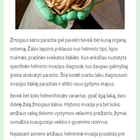
Žmogaus kūno parazitai gali paveikti beveik bet kurią organų
sistemą. Žalos laipsnis priklauso nuo helminto tipo, ligos
trukmės, pradinės sveikatos būklės. Kuo anksčiau nustatyta
specifinės helminto invazijos diagnozė, tuo daugiau galimybių
greitai atsikratyti parazito. Štai kodėl svarbu laiku diagnozuoti
invazijos būklę parazitais ir atlikti visus gydymo etapus.
Beveik bet koks helminthiozės variantas, ypač ilgą laiką, daro
didelę žalą žmogaus kūnui. Hlybono invazija yra bet kokio
amžiaus vaikų delsimo vystymosi vėlavimo priežastis, žymiai
sumažina suaugusiojo veiklos ir gyvenimo rezervus.
Nepaisant asmens amžiaus, helmininė invazija prisideda prie