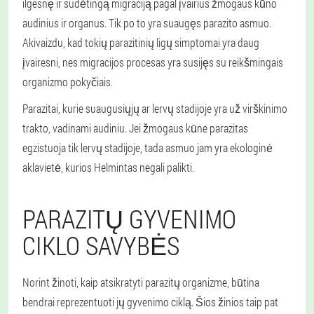
ilgesnę ir sudėtingą migraciją pagal įvairius žmogaus kūno
audinius ir organus. Tik po to yra suaugęs parazito asmuo.
Akivaizdu, kad tokių parazitinių ligų simptomai yra daug
įvairesni, nes migracijos procesas yra susijęs su reikšmingais
organizmo pokyčiais.
Parazitai, kurie suaugusiųjų ar lervų stadijoje yra už virškinimo
trakto, vadinami audiniu. Jei žmogaus kūne parazitas
egzistuoja tik lervų stadijoje, tada asmuo jam yra ekologinė
aklavietė, kurios Helmintas negali palikti.
PARAZITŲ GYVENIMO
CIKLO SAVYBĖS
Norint žinoti, kaip atsikratyti parazitų organizme, būtina
bendrai reprezentuoti jų gyvenimo ciklą. Šios žinios taip pat